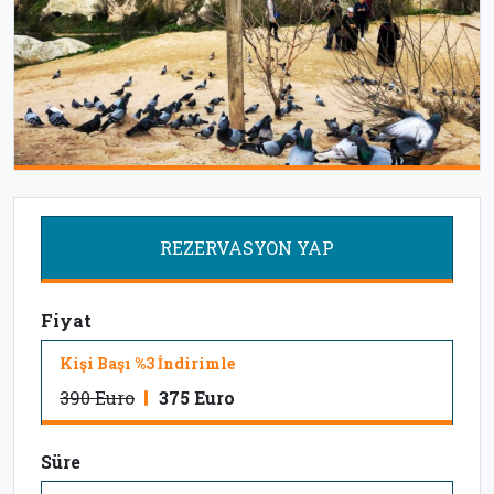
REZERVASYON YAP
Fiyat
Kişi Başı %3 İndirimle
390 Euro
375 Euro
Süre