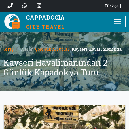
Türkçe
CAPPADOCIA
CITY TRAVEL
Giriş
Turlar
Çok Günlü Turlar
Kayseri Havalimanından 2 Günlük Kapadokya Turu
Kayseri Havalimanından 2
Günlük Kapadokya Turu